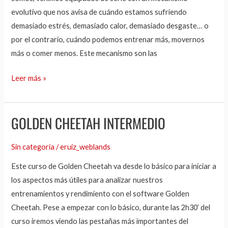
evolutivo que nos avisa de cuándo estamos sufriendo
percepciones
demasiado estrés, demasiado calor, demasiado desgaste… o
y
por el contrario, cuándo podemos entrenar más, movernos
sensaciones
más o comer menos. Este mecanismo son las
en
el
Leer más »
entrenamiento
GOLDEN CHEETAH INTERMEDIO
Golden
Cheetah
Sin categoría
/
eruiz_weblands
Intermedio
Este curso de Golden Cheetah va desde lo básico para iniciar a
los aspectos más útiles para analizar nuestros
entrenamientos y rendimiento con el software Golden
Cheetah. Pese a empezar con lo básico, durante las 2h30’ del
curso iremos viendo las pestañas más importantes del