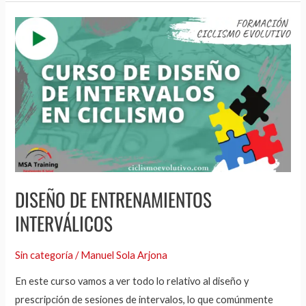
Diseño
de
entrenamientos
interválicos
DISEÑO DE ENTRENAMIENTOS
INTERVÁLICOS
Sin categoría
/
Manuel Sola Arjona
En este curso vamos a ver todo lo relativo al diseño y
prescripción de sesiones de intervalos, lo que comúnmente