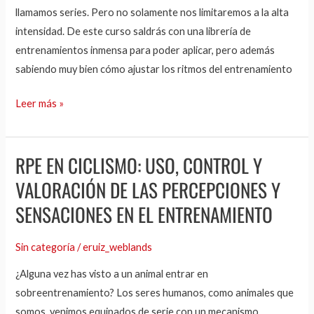
llamamos series. Pero no solamente nos limitaremos a la alta
intensidad. De este curso saldrás con una librería de
entrenamientos inmensa para poder aplicar, pero además
sabiendo muy bien cómo ajustar los ritmos del entrenamiento
Leer más »
RPE EN CICLISMO: USO, CONTROL Y
RPE
en
VALORACIÓN DE LAS PERCEPCIONES Y
ciclismo:
SENSACIONES EN EL ENTRENAMIENTO
Uso,
control
Sin categoría
/
eruiz_weblands
y
¿Alguna vez has visto a un animal entrar en
valoración
sobreentrenamiento? Los seres humanos, como animales que
de
somos, venimos equipados de serie con un mecanismo
las