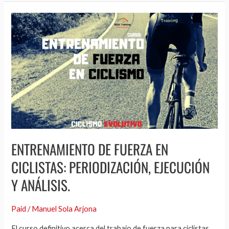
Entrenamiento
de
fuerza
en
ciclistas:
periodización,
ejecución
y
análisis.
ENTRENAMIENTO DE FUERZA EN
CICLISTAS: PERIODIZACIÓN, EJECUCIÓN
Y ANÁLISIS.
Paid
/
Manuel Sola Arjona
El curso definitivo acerca del trabajo de fuerza para ciclistas.