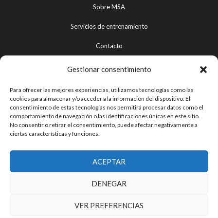
Sobre MSA
Servicios de entrenamiento
Contacto
Gestionar consentimiento
Aviso legal
Para ofrecer las mejores experiencias, utilizamos tecnologías como las
cookies para almacenar y/o acceder a la información del dispositivo. El
Política de privacidad
consentimiento de estas tecnologías nos permitirá procesar datos como el
comportamiento de navegación o las identificaciones únicas en este sitio.
Términos y condiciones de uso
No consentir o retirar el consentimiento, puede afectar negativamente a
ciertas características y funciones.
Política de devoluciones y reembolsos
Política de cookies
ACEPTAR
DENEGAR
VER PREFERENCIAS
F
T
I
Y
T
a
w
n
o
e