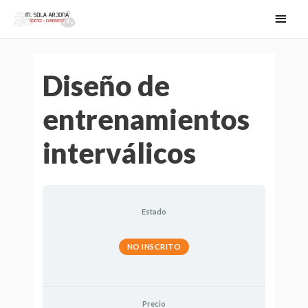
Ir
MEN
al
PRIN
contenido
Diseño de
entrenamientos
interválicos
Estado
NO INSCRITO
Precio