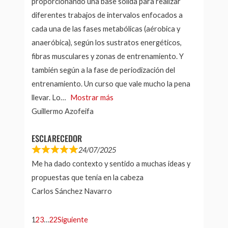
proporcionando una base sólida para realizar
diferentes trabajos de intervalos enfocados a
cada una de las fases metabólicas (aérobica y
anaeróbica), según los sustratos energéticos,
fibras musculares y zonas de entrenamiento. Y
también según a la fase de periodización del
entrenamiento. Un curso que vale mucho la pena
llevar. Lo
Mostrar más
Guillermo Azofeifa
ESCLARECEDOR
24/07/2025
Me ha dado contexto y sentido a muchas ideas y
propuestas que tenía en la cabeza
Carlos Sánchez Navarro
NAVEGACIÓN
Página
Página
Página
Página
1
2
3
…
22
Siguiente