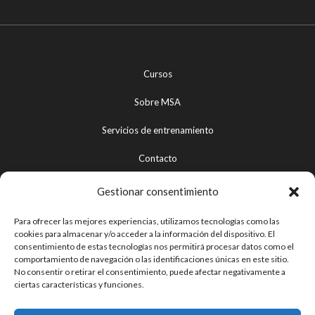
Cursos
Sobre MSA
Servicios de entrenamiento
Contacto
Gestionar consentimiento
Aviso legal
Para ofrecer las mejores experiencias, utilizamos tecnologías como las
cookies para almacenar y/o acceder a la información del dispositivo. El
Política de privacidad
consentimiento de estas tecnologías nos permitirá procesar datos como el
comportamiento de navegación o las identificaciones únicas en este sitio.
Términos y condiciones de uso
No consentir o retirar el consentimiento, puede afectar negativamente a
ciertas características y funciones.
Política de devoluciones y reembolsos