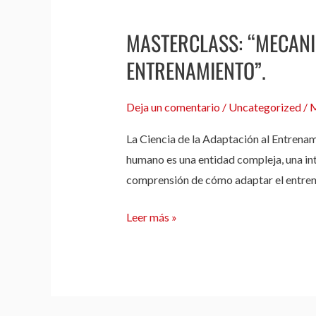
MASTERCLASS: “MECANIS
Masterclass:
“Mecanismos
ENTRENAMIENTO”.
y
Principios
Deja un comentario
/
Uncategorized
/
M
Científicos
La Ciencia de la Adaptación al Entrenam
de
humano es una entidad compleja, una int
la
comprensión de cómo adaptar el entren
Adaptación
al
Leer más »
Entrenamiento”.