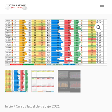
Ir
MEN
al
PRIN
contenido
Excel
de
trabajo
2021
cantidad
Inicio
/
Curso
/ Excel de trabajo 2021