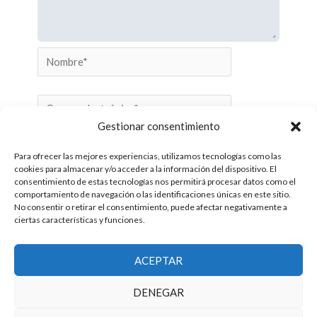
Nombre*
Correo
electrónico*
Gestionar consentimiento
Web
Para ofrecer las mejores experiencias, utilizamos tecnologías como las
cookies para almacenar y/o acceder a la información del dispositivo. El
consentimiento de estas tecnologías nos permitirá procesar datos como el
comportamiento de navegación o las identificaciones únicas en este sitio.
Guarda mi nombre, correo electrónico y web en
No consentir o retirar el consentimiento, puede afectar negativamente a
este navegador para la próxima vez que comente.
ciertas características y funciones.
ACEPTAR
DENEGAR