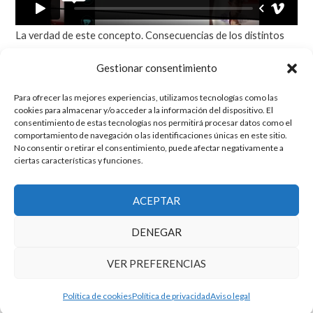
La verdad de este concepto. Consecuencias de los distintos
niveles del RER (coeficiente respiratorio). Distintos caminos y
Gestionar consentimiento
piedras que podremos encontrarnos trabajando en ello.
Para ofrecer las mejores experiencias, utilizamos tecnologías como las
cookies para almacenar y/o acceder a la información del dispositivo. El
consentimiento de estas tecnologías nos permitirá procesar datos como el
comportamiento de navegación o las identificaciones únicas en este sitio.
Volver a
No consentir o retirar el consentimiento, puede afectar negativamente a
ciertas características y funciones.
ACEPTAR
DENEGAR
Post a comment
VER PREFERENCIAS
Política de cookies
Política de privacidad
Aviso legal