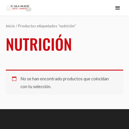
Ir
MEN
al
PRIN
contenido
Inicio
/ Productos etiquetados “nutrición”
NUTRICIÓN
No se han encontrado productos que coincidan
con tu selección.