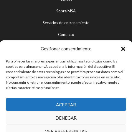
Sobre MSA
Servicios de entrenamiento
Contacto
Gestionar consentimiento
Aviso legal
Para ofrecer las mejores experiencias, utilizamos tecnologías como las
cookies para almacenar y/o acceder a la información del dispositivo. El
Política de privacidad
consentimiento de estas tecnologías nos permitirá procesar datos como el
comportamiento de navegación o las identificaciones únicas en este sitio.
Términos y condiciones de uso
No consentir o retirar el consentimiento, puede afectar negativamente a
ciertas características y funciones.
Política de devoluciones y reembolsos
Política de cookies
ACEPTAR
DENEGAR
VER PREFERENCIAS