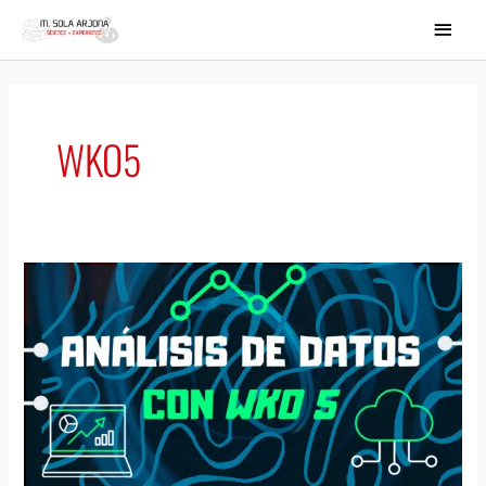
Ir
MEN
al
PRIN
contenido
WKO5
Análisis
de
datos
con
WKO5