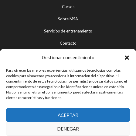
Cursos
Sobre MSA
Servicios de entrenamiento
Contacto
Gestionar consentimiento
Aviso legal
Para ofrecer las mejores experiencias, utilizamos tecnologías como las
cookies para almacenar y/o acceder a la información del dispositivo. El
Política de privacidad
consentimiento de estas tecnologías nos permitirá procesar datos como el
comportamiento de navegación o las identificaciones únicas en este sitio.
Términos y condiciones de uso
No consentir o retirar el consentimiento, puede afectar negativamente a
ciertas características y funciones.
Política de devoluciones y reembolsos
Política de cookies
ACEPTAR
DENEGAR