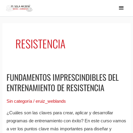
Ir
MEN
al
PRIN
contenido
RESISTENCIA
FUNDAMENTOS IMPRESCINDIBLES DEL
Fundamentos
imprescindibles
ENTRENAMIENTO DE RESISTENCIA
del
entrenamiento
Sin categoría
/
eruiz_weblands
de
¿Cuáles son las claves para crear, aplicar y desarrollar
resistencia
programas de entrenamiento con éxito? En este curso vamos
a ver los puntos clave más importantes para diseñar y