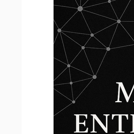
Entrenamiento
de
Resistencia
(3ª
Edición)