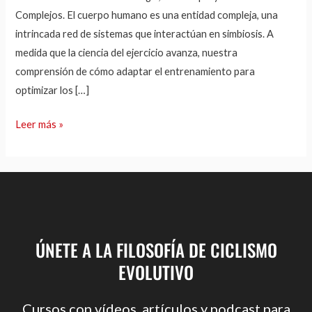
Complejos. El cuerpo humano es una entidad compleja, una
al
intrincada red de sistemas que interactúan en simbiosis. A
Entrenamiento”.
medida que la ciencia del ejercicio avanza, nuestra
comprensión de cómo adaptar el entrenamiento para
optimizar los […]
Leer más »
ÚNETE A LA FILOSOFÍA DE CICLISMO
EVOLUTIVO
Cursos con vídeos, artículos y podcast para