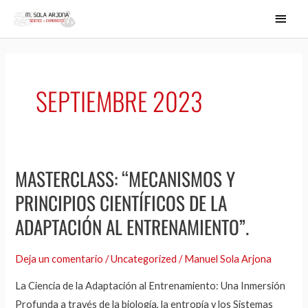
Ir
MEN
al
PRIN
contenido
SEPTIEMBRE 2023
MASTERCLASS: “MECANISMOS Y
Masterclass:
“Mecanismos
PRINCIPIOS CIENTÍFICOS DE LA
y
ADAPTACIÓN AL ENTRENAMIENTO”.
Principios
Científicos
Deja un comentario
/
Uncategorized
/
Manuel Sola Arjona
de
La Ciencia de la Adaptación al Entrenamiento: Una Inmersión
la
Profunda a través de la biología, la entropía y los Sistemas
Adaptación